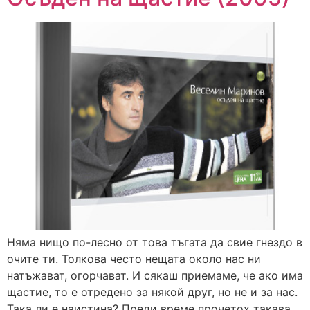
Няма нищо по-лесно от това тъгата да свие гнездо в
очите ти. Толкова често нещата около нас ни
натъжават, огорчават. И сякаш приемаме, че ако има
щастие, то е отредено за някой друг, но не и за нас.
Така ли е наистина? Преди време прочетох такава