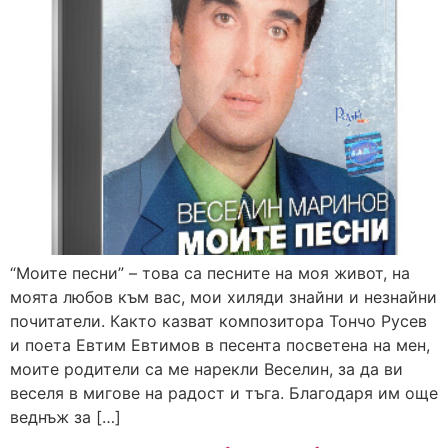
“Моите песни” – това са песните на моя живот, на
моята любов към вас, мои хиляди знайни и незнайни
почитатели. Както казват композитора Тончо Русев
и поета Евтим Евтимов в песента посветена на мен,
моите родители са ме нарекли Веселин, за да ви
веселя в мигове на радост и тъга. Благодаря им още
веднъж за […]