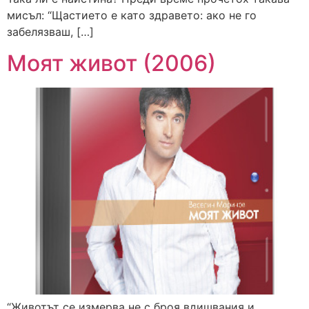
мисъл: “Щастието е като здравето: ако не го
забелязваш, […]
Моят живот (2006)
“Животът се измерва не с броя вдишвания и