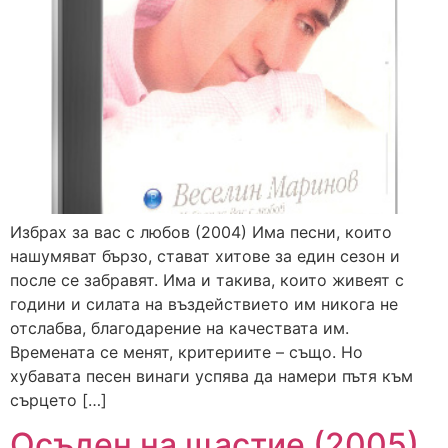
Избрах за вас с любов (2004) Има песни, които
нашумяват бързо, стават хитове за един сезон и
после се забравят. Има и такива, които живеят с
години и силата на въздействието им никога не
отслабва, благодарение на качествата им.
Времената се менят, критериите – също. Но
хубавата песен винаги успява да намери пътя към
сърцето […]
Осъден на щастие (2005)