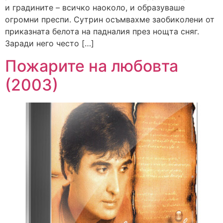
и градините – всичко наоколо, и образуваше
огромни преспи. Сутрин осъмвахме заобиколени от
приказната белота на падналия през нощта сняг.
Заради него често […]
Пожарите на любовта
(2003)