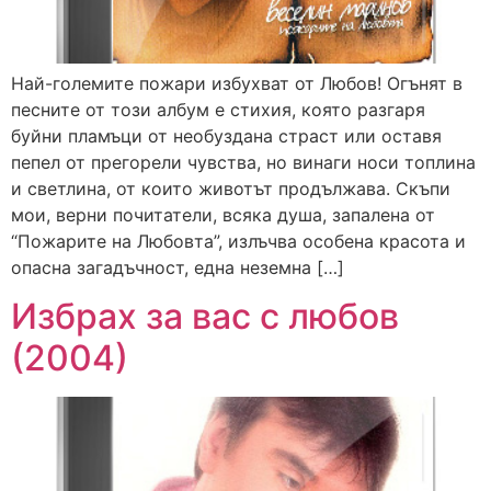
Най-големите пожари избухват от Любов! Огънят в
песните от този албум е стихия, която разгаря
буйни пламъци от необуздана страст или оставя
пепел от прегорели чувства, но винаги носи топлина
и светлина, от които животът продължава. Скъпи
мои, верни почитатели, всяка душа, запалена от
“Пожарите на Любовта”, излъчва особена красота и
опасна загадъчност, една неземна […]
Избрах за вас с любов
(2004)