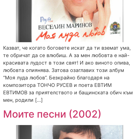
Казват, че когато боговете искат да ти вземат ума,
те обричат да се влюбиш. А за мен любовта е най-
красивата лудост в този свят! И ако виното опива,
любовта опиянява. Затова озаглавих този албум
“Моя луда любов”. Безкрайно благодаря на
композитора ТОНЧО РУСЕВ и поета ЕВТИМ
ЕВТИМОВ за приятелството и бащинската обич към
мен, родили […]
Моите песни (2002)