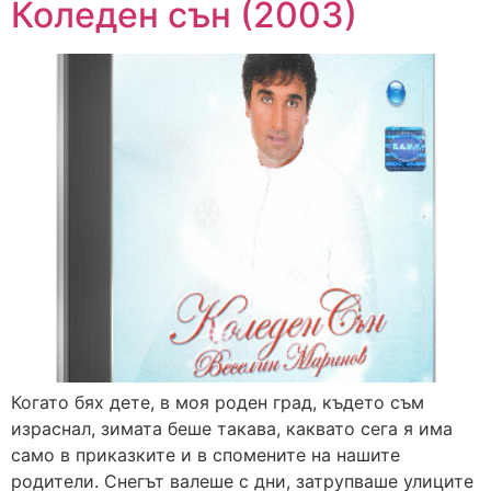
Коледен сън (2003)
Когато бях дете, в моя роден град, където съм
израснал, зимата беше такава, каквато сега я има
само в приказките и в спомените на нашите
родители. Снегът валеше с дни, затрупваше улиците