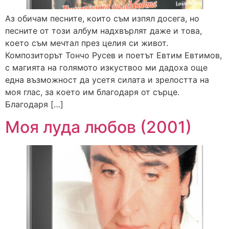
Аз обичам песните, които съм изпял досега, но
песните от този албум надхвърлят даже и това,
което съм мечтал през целия си живот.
Композиторът Тончо Русев и поетът Евтим Евтимов,
с магията на голямото изкуствоо ми дадоха още
една възможност да усетя силата и зрелостта на
моя глас, за което им благодаря от сърце.
Благодаря […]
Моя луда любов (2001)