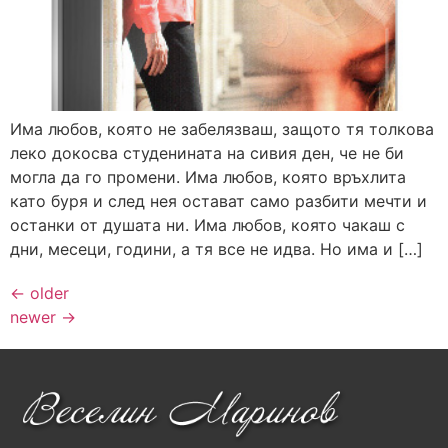
Има любов, която не забелязваш, защото тя толкова
леко докосва студенината на сивия ден, че не би
могла да го промени. Има любов, която връхлита
като буря и след нея остават само разбити мечти и
останки от душата ни. Има любов, която чакаш с
дни, месеци, години, а тя все не идва. Но има и […]
←
older
newer
→