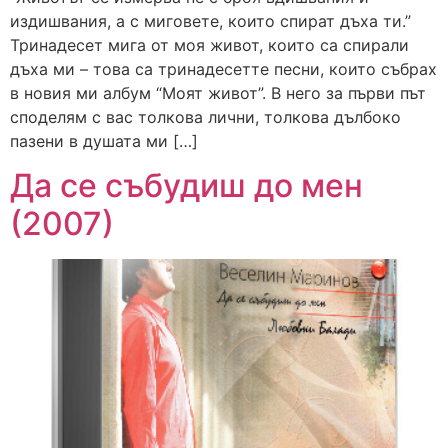
издишвания, а с миговете, които спират дъха ти.”
Тринадесет мига от моя живот, които са спирали
дъха ми – това са тринадесетте песни, които събрах
в новия ми албум “Моят живот”. В него за първи път
споделям с вас толкова лични, толкова дълбоко
пазени в душата ми […]
Да се събудиш до мен
(2007)