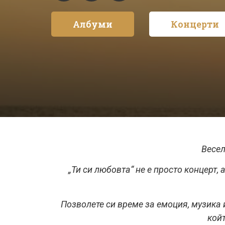
Албуми
Концерти
Весел
„Ти си любовта“ не е просто концерт,
Позволете си време за емоция, музика 
кой