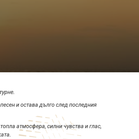
турне.
а песен и остава дълго след последния
топла атмосфера, силни чувства и глас,
ата.