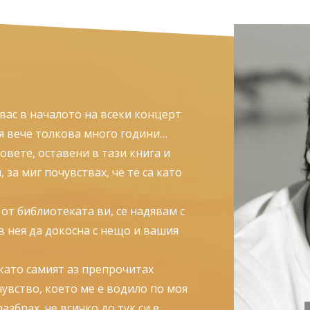
ас в началото на всеки концерт
ия вече толкова много години…
овете, оставени в тази книга и
 за миг почувствах, че те са като
 от библиотеката ви, се надявам с
 нея да докосна с нещо и вашия
като самият аз препрочитах
чувство, което ме е водило по моя
азбрах, че всичко до тук си е