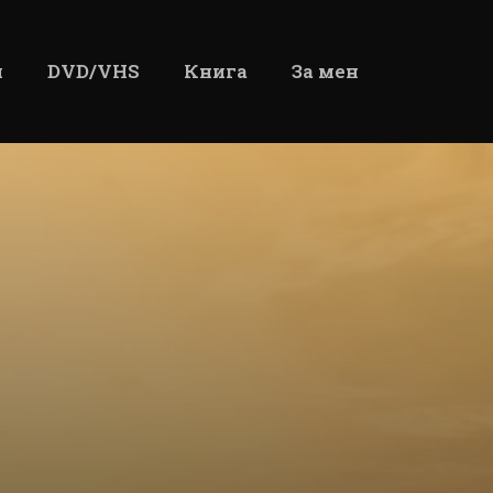
и
DVD/VHS
Книга
За мен