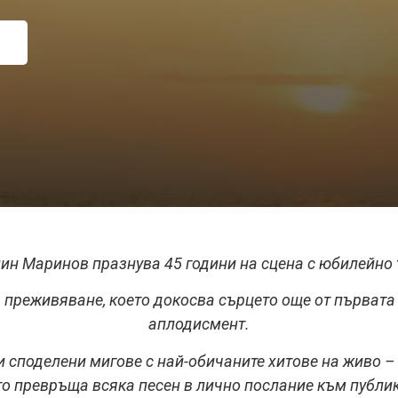
ин Маринов празнува 45 години на сцена с юбилейно 
 а преживяване, което докосва сърцето още от първат
аплодисмент.
и споделени мигове с най-обичаните хитове на живо – 
то превръща всяка песен в лично послание към публик