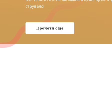
струвало!
Прочети още