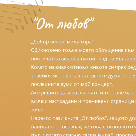
"От любов"
„Добър вечер, мили хора!“
Обикновено това е моето обръщение към в
почти всяка вечер в някой град на Българ
Когато изживях отново живота си чрез ред
знаейки, че това са последните думи от нея,
последните думи от мой концерт.
Ако решите да я разлистите и тя стане част
всички изстрадани и преживени страници в
живот.
Нарекох тази книга „От любов“, защото до
написаното, осъзнах, че това е основното 
път и когато стигнах самия й край, просто р