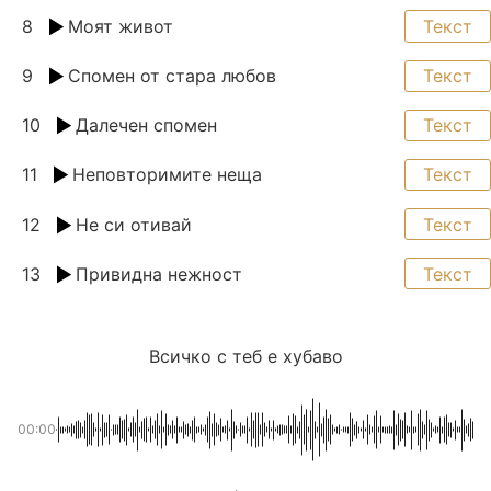
8
Моят живот
Текст
9
Спомен от стара любов
Текст
10
Далечен спомен
Текст
11
Неповторимите неща
Текст
12
Не си отивай
Текст
13
Привидна нежност
Текст
Всичко с теб е хубаво
00:00