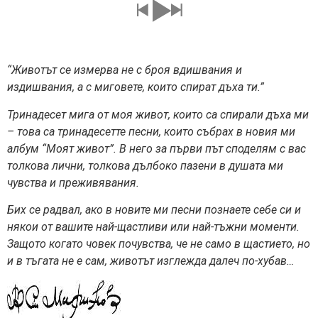
“Животът се измерва не с броя вдишвания и
издишвания, а с миговете, които спират дъха ти.”
Тринадесет мига от моя живот, които са спирали дъха ми
– това са тринадесетте песни, които събрах в новия ми
албум “Моят живот”. В него за първи път споделям с вас
толкова лични, толкова дълбоко пазени в душата ми
чувства и преживявания.
Бих се радвал, ако в новите ми песни познаете себе си и
някои от вашите най-щастливи или най-тъжни моменти.
Защото когато човек почувства, че не само в щастието, но
и в тъгата не е сам, животът изглежда далеч по-хубав…