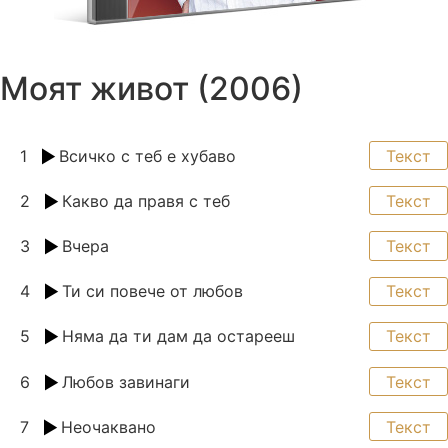
Моят живот (2006)
1
Всичко с теб е хубаво
Текст
2
Какво да правя с теб
Текст
3
Вчера
Текст
4
Ти си повече от любов
Текст
5
Няма да ти дам да остарееш
Текст
6
Любов завинаги
Текст
7
Неочаквано
Текст