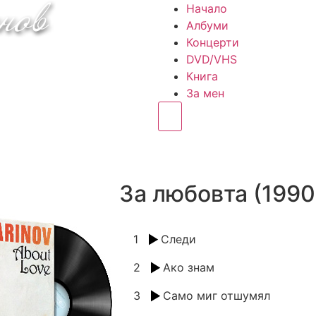
Начало
Албуми
Концерти
DVD/VHS
Книга
За мен
Hamburger Toggle Menu
За любовта (1990
1
Следи
2
Ако знам
3
Само миг отшумял