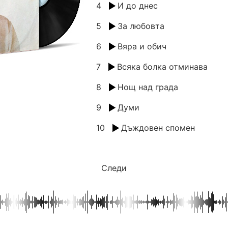
4
И до днес
5
За любовта
6
Вяра и обич
7
Всяка болка отминава
8
Нощ над града
9
Думи
10
Дъждовен спомен
Следи