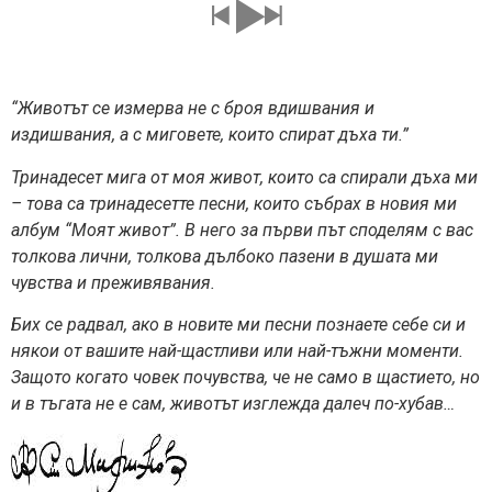
“Животът се измерва не с броя вдишвания и
издишвания, а с миговете, които спират дъха ти.”
Тринадесет мига от моя живот, които са спирали дъха ми
– това са тринадесетте песни, които събрах в новия ми
албум “Моят живот”. В него за първи път споделям с вас
толкова лични, толкова дълбоко пазени в душата ми
чувства и преживявания.
Бих се радвал, ако в новите ми песни познаете себе си и
някои от вашите най-щастливи или най-тъжни моменти.
Защото когато човек почувства, че не само в щастието, но
и в тъгата не е сам, животът изглежда далеч по-хубав…