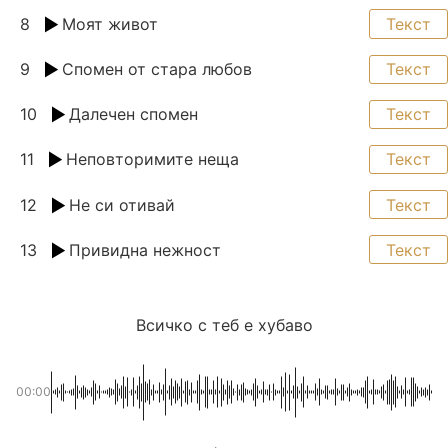
8
Моят живот
Текст
9
Спомен от стара любов
Текст
10
Далечен спомен
Текст
11
Неповторимите неща
Текст
12
Не си отивай
Текст
13
Привидна нежност
Текст
Всичко с теб е хубаво
00:00