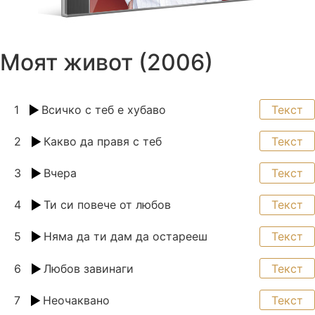
Моят живот (2006)
1
Всичко с теб е хубаво
Текст
2
Какво да правя с теб
Текст
3
Вчера
Текст
4
Ти си повече от любов
Текст
5
Няма да ти дам да остарееш
Текст
6
Любов завинаги
Текст
7
Неочаквано
Текст