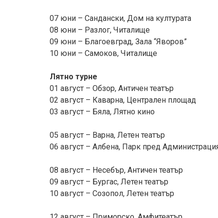
07 юни – Сандански, Дом на културата
08 юни – Разлог, Читалище
09 юни – Благоевград, Зала “Яворов”
10 юни – Самоков, Читалище
Лятно турне
01 август – Обзор, Античен театър
02 август – Каварна, Централен площад
03 август – Бяла, Лятно кино
05 август – Варна, Летен театър
06 август – Албена, Парк пред Администраци
08 август – Несебър, Античен театър
09 август – Бургас, Летен театър
10 август – Созопол, Летен театър
12 август – Приморско, Амфитеатър