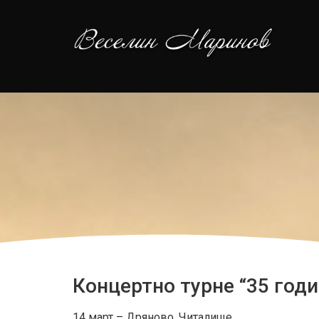
Концертно турне “35 годи
14 март – Дряново, Читалище