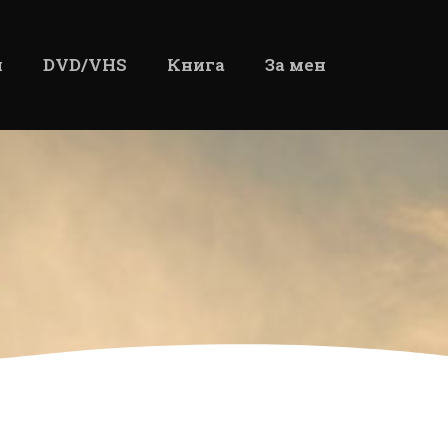
и
DVD/VHS
Книга
За мен