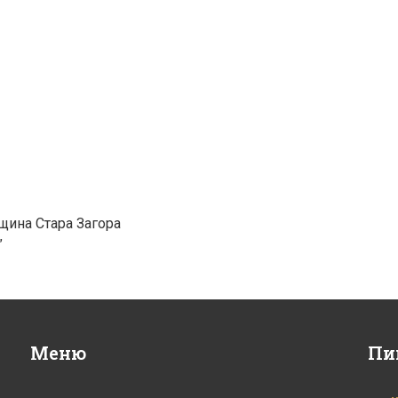
щина Стара Загора
”
Меню
Пи