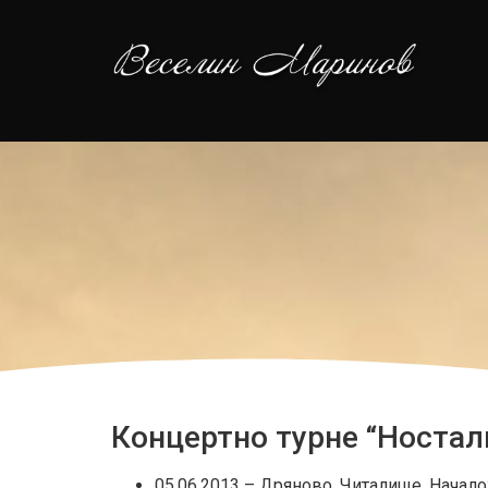
Концертно турне “Ностал
05.06.2013 – Дряново, Читалище. Начало: 