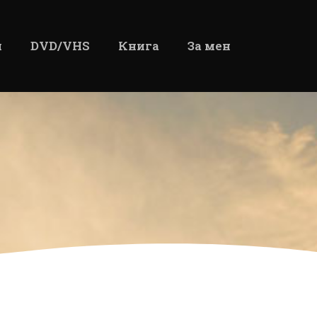
и
DVD/VHS
Книга
За мен