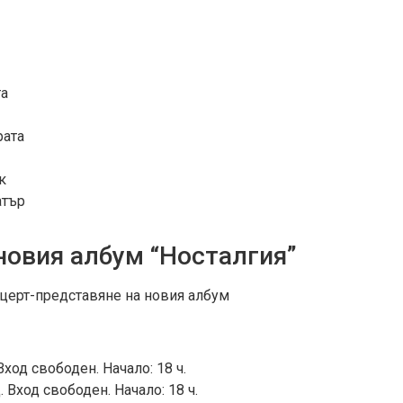
та
рата
к
атър
новия албум “Носталгия”
нцерт-представяне на новия албум
ход свободен. Начало: 18 ч.
 Вход свободен. Начало: 18 ч.