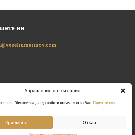
шете ни
l@veselinmarinov.com
Управление на съгласие
зползва "бисквитки", за да работи оптимално за Вас.
Прочети още
Приемане
Отказ
Политика за поверителност