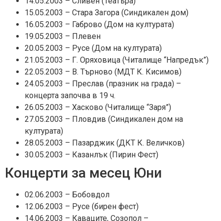
14.05.2003 – Сливен (Театъра)
15.05.2003 – Стара Загора (Синдикален дом)
16.05.2003 – Габрово (Дом на културата)
19.05.2003 – Плевен
20.05.2003 – Русе (Дом на културата)
21.05.2003 – Г. Оряховица (Читалище “Напредък”)
22.05.2003 – В. Търново (МДТ К. Кисимов)
24.05.2003 – Преслав (празник на града) –
концерта започва в 19 ч.
26.05.2003 – Хасково (Читалище “Заря”)
27.05.2003 – Пловдив (Синдикален дом на
културата)
28.05.2003 – Пазарджик (ДКТ К. Величков)
30.05.2003 – Казанлък (Пирин Фест)
Концерти за месец Юни
02.06.2003 – Бобовдол
12.06.2003 – Русе (бирен фест)
14.06.2003 – Каваците, Созопол –