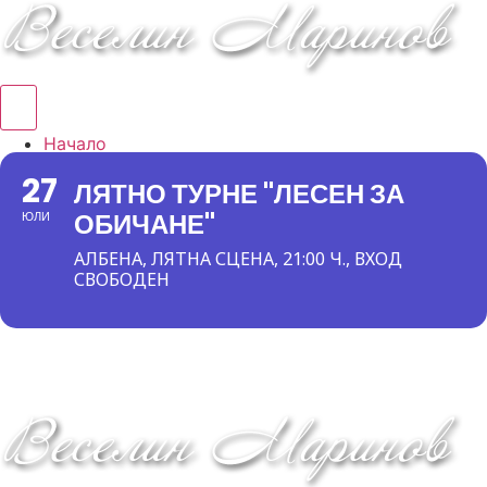
Hamburger Toggle Menu
Начало
Албуми
27
ЛЯТНО ТУРНЕ "ЛЕСЕН ЗА
Концерти
ОБИЧАНЕ"
ЮЛИ
DVD/VHS
Книга
АЛБЕНА, ЛЯТНА СЦЕНА, 21:00 Ч., ВХОД
За мен
СВОБОДЕН