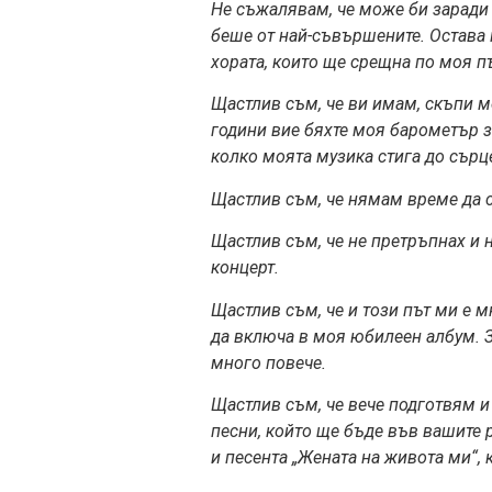
Не съжалявам, че може би заради
беше от най-съвършените. Остава 
хората, които ще срещна по моя пъ
Щастлив съм, че ви имам, скъпи м
години вие бяхте моя барометър з
колко моята музика стига до сърце
Щастлив съм, че нямам време да с
Щастлив съм, че не претръпнах и 
концер
т.
Щастлив съм, че и този път ми е м
да в
ключа в моя юбилеен албум. 
много повече.
Щастлив съм, че вече подготвям и
песни, който ще бъде във вашите 
и песента „Жената на живота ми“, к