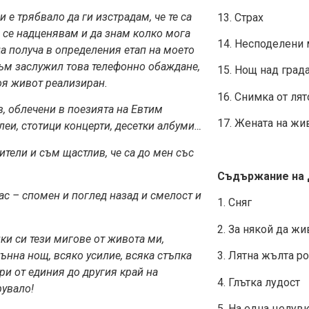
и е
трябвало да ги изстрадам, че те са
13. Страх
е се надценявам и да знам колко мога
14. Несподелени
да получа в определения етап на моето
 съм заслужил това телефонно обаждане,
15. Нощ над град
оя живот реализиран.
16. Снимка от лят
в, облечени в поезията на Евтим
17. Жената на жи
еи, стотици концерти, десетки албуми…
ители и съм щастлив, че са до мен със
Съдържание на 
нас – спомен и поглед назад и см
елост и
1. Сняг
2. За някой да ж
ки си тези мигове от живота м
и,
сънна нощ, всяко усилие, всяка стъпка
3. Лятна жълта р
ри от единия до другия край на
4. Глътка лудост
рувало!
5. На една целув