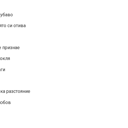
 хубаво
ято си отива
е признае
рокля
аги
вка разстояние
любов