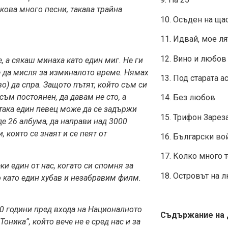
кова много песни, такава трайна
10. Осъден на ща
11. Идвай, мое ля
12. Вино и любов
, а сякаш минаха като един миг. Не ги
е да мисля за изминалото време. Нямах
13. Под старата а
во) да спра. Защото пътят, който съм си
ъм постоянен, да давам не сто, а
14. Без любов
 така един певец може да се задържи
15. Трифон Зарез
де 26 албума, да направи над 3000
, които се знаят и се пеят от
16. Български во
17. Колко много 
ки един от нас, ко
гато си спомня за
18. Островът на 
 като един хубав и незабравим филм.
0 години пред входа на
Националното
Съдържание на Д
оника“, който вече не е сред нас и за