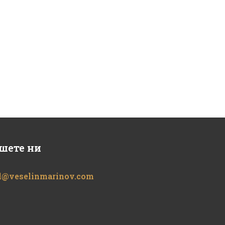
шете ни
l@veselinmarinov.com