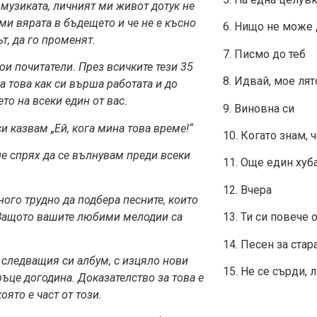
 музиката, личният
ми живот дотук не
ми вярата в бъдещето и че не е късно
6. Нищо не може 
т, да го променят.
7. Писмо до теб
ои почитатели. През всичк
ите тези 35
8. Идвай, мое лят
а това как си върша работата и до
то на всеки един от вас.
9. Виновна си
и казвам „
Ей, кога мина това време!“
10. Когато знам,
не спрях да се вълнувам преди всеки
11. Още един хуб
12. Вчера
ного трудно да подбера песните, които
Защото вашите любими мелодии са
13. Ти си повече
14. Песен за ста
 следващия си албум, с из
цяло нови
15. Не се сърди,
ръце догодина. Доказателство за това е
оято е част от този.