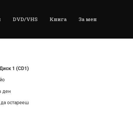
и
DVD/VHS
Книга
За мен
иск 1 (CD1)
ийо
в ден
м да остарееш