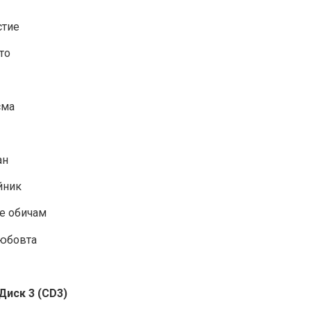
стие
то
сма
ан
йник
те обичам
любовта
иск 3 (CD3)