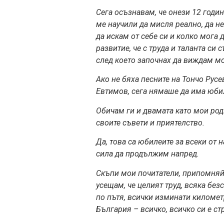
Сега осъзнавам, че онези 12 годин
ме научили да мисля реално, да н
да искам от себе си и колко мога 
развитие, че с труда и таланта си
след което започнах да виждам м
Ако не бяха песните на Тончо Русе
Евтимов, сега няма
ше да има юбил
Обичам ги
и двамата като мои род
своите съвети и приятелство.
Да, това са юбилеите за всеки от 
сила да продължим напред.
Скъпи мои почитатели, припомняй
усещам, че целият труд, всяка без
по пътя, всички изминати километ
България – всичко, всичко си е ст