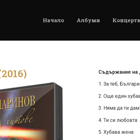
Начало
Албуми
Концерт
(2016)
Съдържание на Д
1. За теб, Българ
2. Още един хуба
3. Няма да ти да
4. Ти си любовта
5. Хубава жена