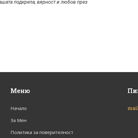
ашата подкрепа,
вярност и любов през
Меню
Пи
mai
Начало
За Мен
Политика за поверителност