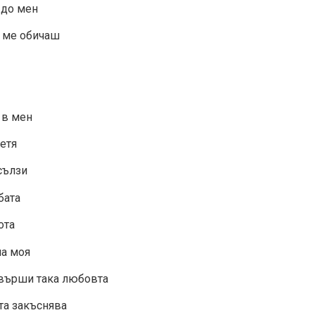
 до мен
е ме обичаш
 в мен
етя
 сълзи
бата
ота
ла моя
свърши така любовта
та закъснява