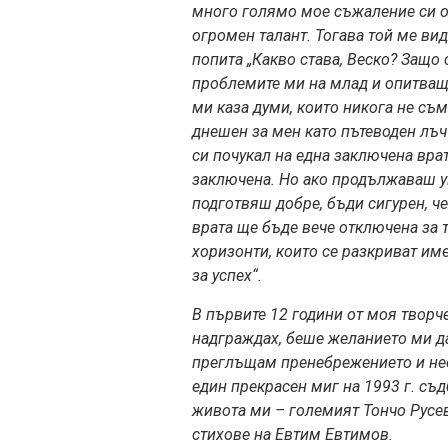
много голямо мое съжаление си о
огромен талант. Тогава той ме вид
попита „Какво става, Веско? Защо с
проблемите ми на млад и опитващ 
ми каза думи, които никога не съм
днешен за мен като пътеводен лъч 
си почукал на една заключена врат
заключена. Но ако продължаваш уп
подготвяш добре, бъди сигурен, че
врата ще бъде вече отключена за 
хоризонти, които се разкриват име
за успех“.
В първите 12 години от моя творч
надграждах, беше желанието ми да
преглъщам пренебрежението и нео
един прекрасен миг на 1993 г. с
живота ми – големият Тончо Русев
стихове на Евтим Евтимов.