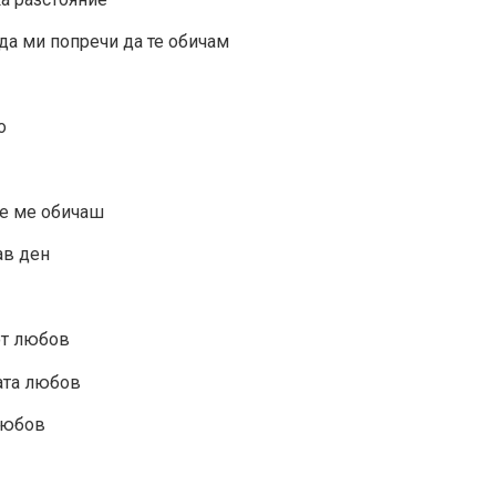
да ми попречи да те обичам
о
 че ме обичаш
ав ден
 от любов
рата любов
 любов