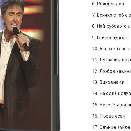
6. Рожден ден
7. Всичко с теб е
8. Най-хубавото л
9. Глътка лудост
10. Ако жена не т
11. Лятна жълта 
12. Любов завин
13. Виновна си
14. На една целу
15. Не се сърди 
16. Първа есен
17. Слънце зайде