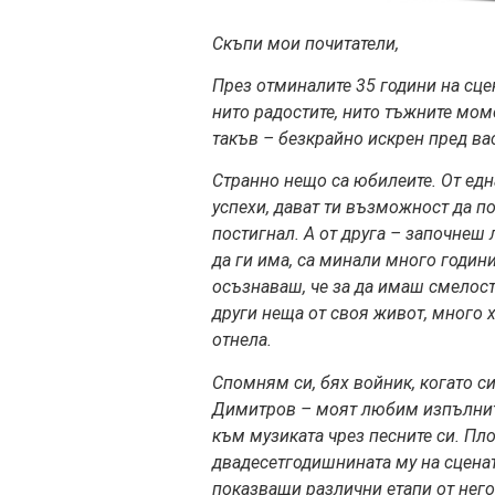
Скъпи мои почитатели,
През отминалите 35 години на
сцен
нито радостите, нито тъжните мом
такъв – безкрайно искрен пред вас
Странно нещо са юбилеите. От едн
успехи, дават ти възможнос
т да п
постигнал. А от друга – започнеш 
да ги има, са минали много годин
осъзнаваш, че за да имаш смелост
други неща от своя живот, много х
отнела.
Спомням си, бях войник, когато с
Димитров – моят любим изпълните
към музиката чрез песните си. Пл
двадесетгодишнината му на сценат
показващи различни етапи от него