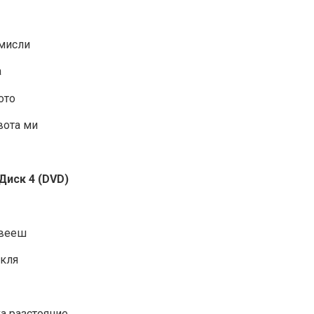
 мисли
а
ото
вота ми
Диск 4 (DVD)
ивееш
окля
ка разстояние