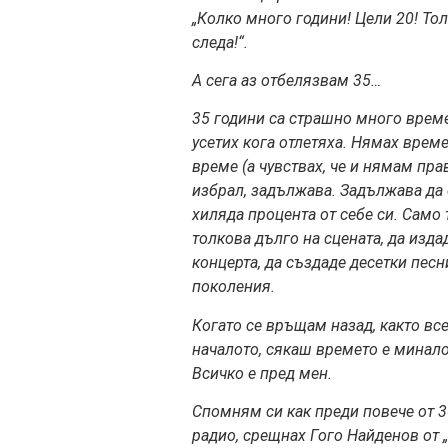
„Колко много години! Цели 20! Тол
следа!“.
А сега аз отбелязвам 35…
35 години са страшно
много време
усетих кога отлетяха. Нямах врем
време (а чувствах, че и нямам пра
избрал, задължава. Задължава да с
хиляда процента от себе си. Само
толкова дълго на сцената, да изда
концерта, да създаде десетки песни
поколения.
Когато се връщам назад, както все
началото, сякаш времето е минало
Всичко е пред мен.
Спомням си как преди повече от 3
радио, срещнах Гого Найденов от „Т