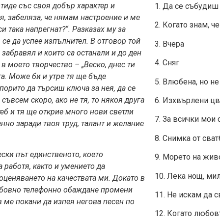
тиде със своя добър характер и
1. Да се събудиш
я, забеляза, че нямам настроение и ме
2. Когато знам, ч
и така напрегнат?“. Разказах му за
се да успее изпълнител. В отговор той
3. Вчера
 забравял и които са останали и до ден
4. Сняг
в моето творчество – „Веско, днес ти
а. Може би и утре тя ще бъде
5. Влюбена, но не
орито да търсиш ключа за нея, да се
 съвсем скоро, ако не тя, то някоя друга
6. Изхвърлени цв
теб и тя ще открие много нови светли
7. За всички мои
нно заради твоя труд, талант и желание
8. Снимка от сват
ески път единственото, което
9. Морето на жив
 работя, както и умението да
10. Лека нощ, ми
ценяването на качествата ми. Докато в
ъдбовно телефонно обаждане промени
11. Не искам да 
 ме покани да изпея негова песен по
12. Когато любов