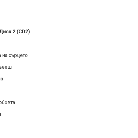
иск 2 (CD2)
а на сърцето
ивееш
на
юбовта
я