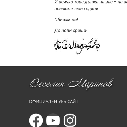
И всичко това дължа на вас – на в
всичките тези години.
Обичам ви!
До нови ср
ещи!
ОФИЦИАЛЕН УЕБ САЙТ