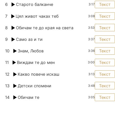
6
Старото балканче
Текст
3:17
7
Цял живот чаках теб
Текст
3:08
8
Обичам те до края на света
Текст
3:53
9
Само аз и ти
Текст
3:37
10
Знам, Любов
Текст
3:36
11
Виждам те до мен
Текст
3:00
12
Какво повече искаш
Текст
3:13
13
Детски спомени
Текст
3:48
14
Обичам те
Текст
3:05