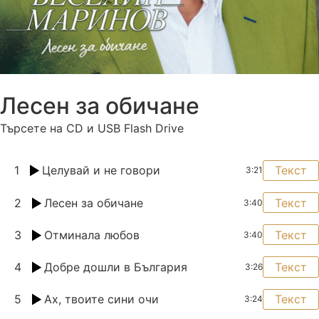
Лесен за обичане
Търсете на CD и USB Flash Drive
1
Целувай и не говори
Текст
3:21
2
Лесен за обичане
Текст
3:40
3
Отминала любов
Текст
3:40
4
Добре дошли в България
Текст
3:26
5
Ах, твоите сини очи
Текст
3:24