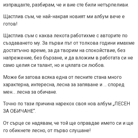
изпращахте, разбирам, че и вие сте били нетърпеливи.
Щастлив съм, че най-накрая новият ми албум вече е
готов!
Щастлив съм с каква лекота работихме с авторите по
създаването му. За първи път от толкова години имахме
достатъчно време, за да творим на спокойствие, без
напрежение, без бързане, и да вложим в работата си не
само целия си талант, но и цялата си любов.
Може би затова всяка една от песните стана много
характерна, интересна, лесна за запяване и … според
мен… лесна за обичане.
Точно по тази причина нарекох своя нов албум „ЛЕСЕН
ЗА ОБИЧАНЕ“.
От сърце се надявам, че той ще оправдае името си и ще
го обикнете лесно, от първо слушане!