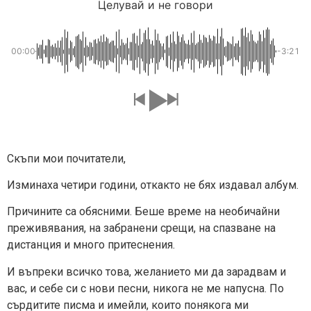
Целувай и не говори
00:00
-3:21
Скъпи мои почитатели,
Изминаха четири години, откакто не бях издавал албум.
Причините са обясними. Беше време на необичайни
преживявания, на забранени срещи, на спазване на
дистанция и много притеснения.
И въпреки всичко това, желанието ми да зарадвам и
вас, и себе си с нови песни, никога не ме напусна. По
сърдитите писма и имейли, които понякога ми