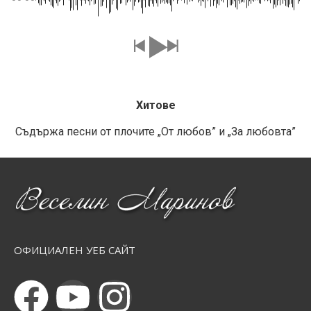
Хитове
Съдържа песни от плочите „От любов” и „За любовта”
ОФИЦИАЛЕН УЕБ САЙТ