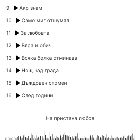
9
Ако знам
10
Само миг отшумял
11
За любовта
12
Вяра и обич
13
Всяка болка отминава
14
Нощ над града
15
Дъждовен спомен
16
След години
На пристана любов
00:00