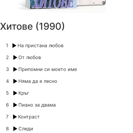
Хитове (1990)
1
На пристана любов
2
От любов
3
Припомни си моето име
4
Няма да е лесно
5
Кръг
6
Пиано за двама
7
Контраст
8
Следи